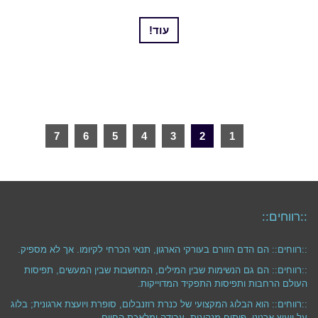
עוד!
7
6
5
4
3
2
1
::רווחים::
::רווחים:: הם הדם הזורם בעורקי הארגון, תנאי הכרחי לקיומו. אך לא מספיק.
::רווחים:: הם גם הנשימות שבין המילים, המחשבות שבין המעשים, תפיסות
העולם הרחבות ותפיסות התפקיד המדוייקות.
::רווחים:: הוא הבלוג המקצועי של כנרת רוזנבלום, סופרת ויועצת ארגונית; בלוג
על ייעוץ ארגוני, פיתוח מנהיגות, עבודה ומלאכת החיים.