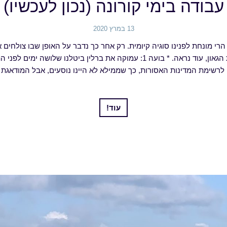
עבודה בימי קורונה (נכון לעכשיו)
13 במרץ 2020
רי מונחת לפנינו סוגיה קיומית. רק אחר כך נדבר על האופן שבו צולחים 
בטוח שתהיה פה פינת הגאון, עוד נראה. * בועה 1: עמוקה את ברלין ביטלנו שלוש
לרשימת המדינות האסורות, כך שממילא לא היינו נוסעים, אבל המודאגת ש
עוד!