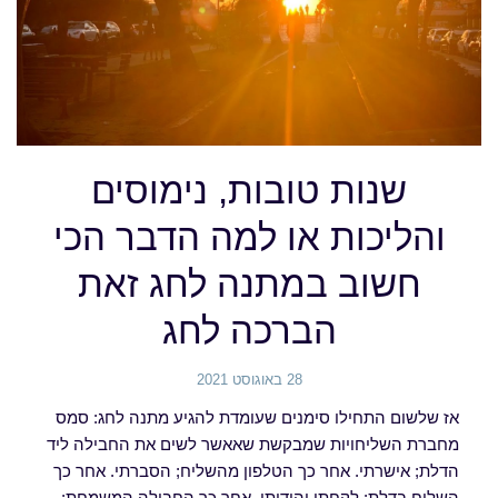
שנות טובות, נימוסים
והליכות או למה הדבר הכי
חשוב במתנה לחג זאת
הברכה לחג
28 באוגוסט 2021
אז שלשום התחילו סימנים שעומדת להגיע מתנה לחג: סמס
מחברת השליחויות שמבקשת שאאשר לשים את החבילה ליד
הדלת; אישרתי. אחר כך הטלפון מהשליח; הסברתי. אחר כך
השליח בדלת; לקחתי והודיתי. אחר כך החבילה המשמחת;