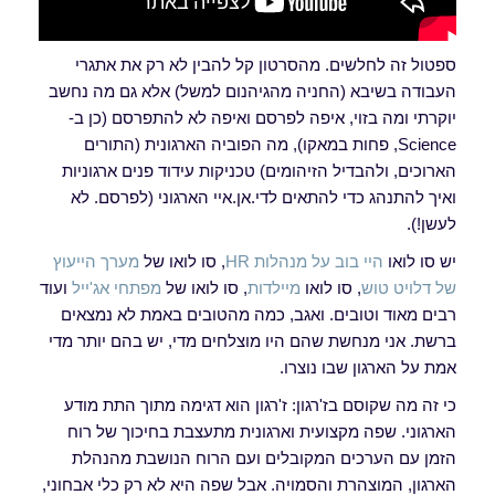
ספטול זה לחלשים. מהסרטון קל להבין לא רק את אתגרי
העבודה בשיבא (החניה מהגיהנום למשל) אלא גם מה נחשב
יוקרתי ומה בזוי, איפה לפרסם ואיפה לא להתפרסם (כן ב-
Science, פחות במאקו), מה הפוביה הארגונית (התורים
הארוכים, ולהבדיל הזיהומים) טכניקות עידוד פנים ארגוניות
ואיך להתנהג כדי להתאים לדי.אן.איי הארגוני (לפרסם. לא
לעשן!).
יש סו לואו
היי בוב על מנהלות HR
, סו לואו של
מערך הייעוץ
של דלויט טוש
, סו לואו
מיילדות
, סו לואו של
מפתחי אג'ייל
ועוד
רבים מאוד וטובים. ואגב, כמה מהטובים באמת לא נמצאים
ברשת. אני מנחשת שהם היו מוצלחים מדי, יש בהם יותר מדי
אמת על הארגון שבו נוצרו.
כי זה מה שקוסם בז'רגון: ז'רגון הוא דגימה מתוך התת מודע
הארגוני. שפה מקצועית וארגונית מתעצבת בחיכוך של רוח
הזמן עם הערכים המקובלים ועם הרוח הנושבת מהנהלת
הארגון, המוצהרת והסמויה. אבל שפה היא לא רק כלי אבחוני,