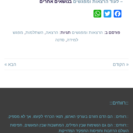
– לעוד הרצאות ומפגשים
בנושאים אחרים
WhatsApp
Twitter
Facebook
פורסם ב:
הרצאות ומפגשים
תגיות:
הרצאה
,
השתלמות
,
מפגש
למידה
,
סדנה
« הקודם
הבא »
::רווחים::
::רווחים:: הם הדם הזורם בעורקי הארגון, תנאי הכרחי לקיומו. אך לא מספיק.
::רווחים:: הם גם הנשימות שבין המילים, המחשבות שבין המעשים, תפיסות
העולם הרחבות ותפיסות התפקיד המדוייקות.