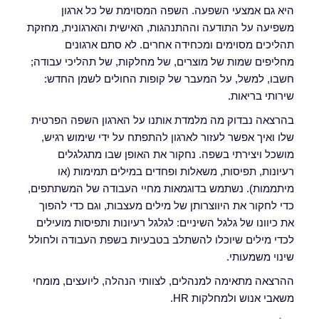
היא גם אמצעי השפעה. השפה המסוימת של כל ארגון
משפיעה על התודעה וההתנהגות, האישית והארגונית, מחזקת
תהליכים מסוימים ומכחידה אחרים. לא סתם ארגונים
מחליפים שמות של מוצרים, של מחלקות, של תהליכי עבודה;
חשבו, למשל, על המעבר של קופות החולים לשמן החדש:
שירותי בריאות.
בהרצאה נבדוק מה מלמדת אותנו על הארגון השפה הפרטית
שלו ואיך אפשר לעזור לארגון להתפתח על ידי שימוש רגיש,
מושכל ויצירתי בשפה. נחקור את האופן שבו מתגלגלים
רעיונות, תפיסות, משאלות ופחדים במילים תמימות (או
מיתממות). נשתמש בדוגמאות מחיי העבודה של המשתתפים,
כדי לחקור את היווצרותן של מילים מעצבות, וגם כדי להפוך
את כיוונו של גלגל השיניים: לגלגל רעיונות ותפיסות מועילים
לכדי מילים שיוכלו להשתלב בטבעיות בשפת העבודה ולחולל
שינוי משמעותי.
ההרצאה מתאימה למנהלים, לצוותי הנהלה, ליועצים, מומחי
משאבי אנוש ולמחלקות HR.