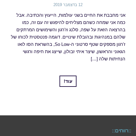
12 בדצמבר 2019
אני מחבבת את החיים בשני עולמות, הייעוץ והכתיבה. אבל
כמה אני שמחה כשהם מצליחים להיפגש זה עם זה, כמו
בהרצאה הזאת על שפה, סלנג וז'רגון והשימושים המרתקים
שלהם במנהיגות ובהובלת שינויים. דוגמה פנטסטית לכוחו של
ז'רגון מספקים שטף סרטוני ה-So Low, בהשראת הסו לואו
הגאוני והראשון, שיצר איתי זבולון, שייצג את חיפה ורגשי
הנחיתות שלה […]
עוד!
::רווחים::